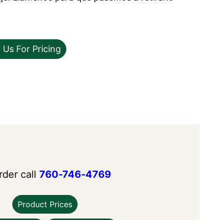
 Us For Pricing
rder call
760-746-4769
Product Prices