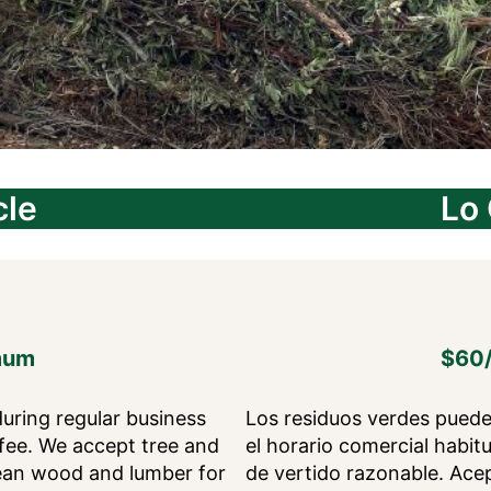
cle
Lo
mum
$60/
during regular business
Los residuos verdes puede
 fee. We accept tree and
el horario comercial habit
lean wood and lumber for
de vertido razonable. Ace