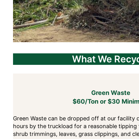
What We Recy
Green Waste
$60/Ton or $30 Mini
Green Waste can be dropped off at our facility 
hours by the truckload for a reasonable tipping
shrub trimmings, leaves, grass clippings, and c