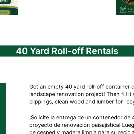
40 Yard Roll-off Rentals
Get an empty 40 yard roll-off container d
landscape renovation project! Then fill i
clippings, clean wood and lumber for recy
¡Solicite la entrega de un contenedor de 
proyecto de renovación paisajística! Lueg
de césped y madera limpia para su recicl