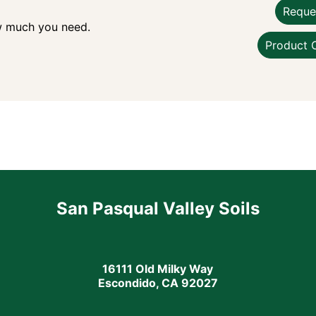
Reque
w much you need.
Product 
San Pasqual Valley Soils
16111 Old Milky Way
Escondido, CA 92027